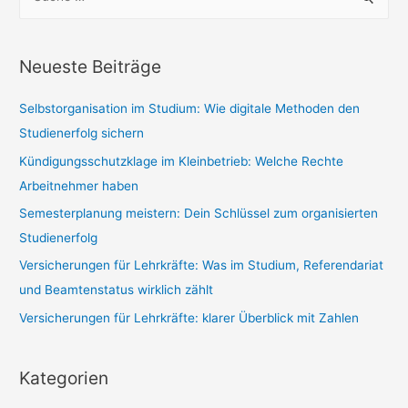
u
c
h
Neueste Beiträge
e
n
Selbstorganisation im Studium: Wie digitale Methoden den
n
Studienerfolg sichern
a
Kündigungsschutzklage im Kleinbetrieb: Welche Rechte
c
Arbeitnehmer haben
h
Semesterplanung meistern: Dein Schlüssel zum organisierten
:
Studienerfolg
Versicherungen für Lehrkräfte: Was im Studium, Referendariat
und Beamtenstatus wirklich zählt
Versicherungen für Lehrkräfte: klarer Überblick mit Zahlen
Kategorien