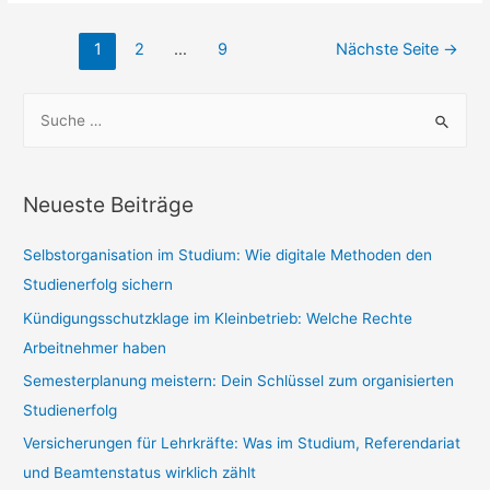
Fachkräfte
Seitennummerierung
für
1
2
…
9
Nächste Seite
→
der
Ihr
Beiträge
Zuhause:
S
Ein
u
Leitfaden
c
für
h
Neueste Beiträge
die
e
Hausrenovierung
n
Selbstorganisation im Studium: Wie digitale Methoden den
n
Studienerfolg sichern
a
Kündigungsschutzklage im Kleinbetrieb: Welche Rechte
c
Arbeitnehmer haben
h
Semesterplanung meistern: Dein Schlüssel zum organisierten
:
Studienerfolg
Versicherungen für Lehrkräfte: Was im Studium, Referendariat
und Beamtenstatus wirklich zählt