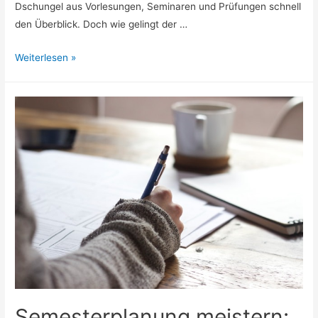
Dschungel aus Vorlesungen, Seminaren und Prüfungen schnell
den Überblick. Doch wie gelingt der …
Selbstorganisation
Weiterlesen »
im
Studium:
Wie
digitale
Methoden
den
Studienerfolg
sichern
Semesterplanung meistern: