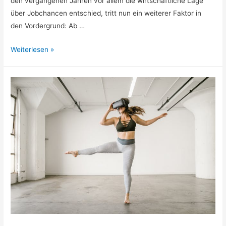
den vergangenen Jahren vor allem die wirtschaftliche Lage
über Jobchancen entschied, tritt nun ein weiterer Faktor in
den Vordergrund: Ab …
Karrieretipps
Weiterlesen »
2026:
Neue
Chancen
im
demografischen
Wandel