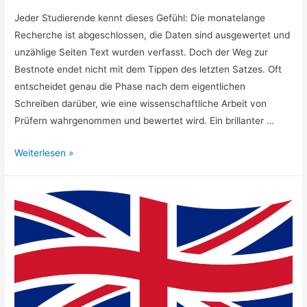
Jeder Studierende kennt dieses Gefühl: Die monatelange
Recherche ist abgeschlossen, die Daten sind ausgewertet und
unzählige Seiten Text wurden verfasst. Doch der Weg zur
Bestnote endet nicht mit dem Tippen des letzten Satzes. Oft
entscheidet genau die Phase nach dem eigentlichen
Schreiben darüber, wie eine wissenschaftliche Arbeit von
Prüfern wahrgenommen und bewertet wird. Ein brillanter …
Der
Weiterlesen »
unsichtbare
Erfolgsfaktor:
Wie
der
sprachliche
Feinschliff
deine
akademische
Karriere