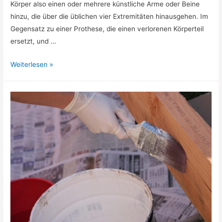
Körper also einen oder mehrere künstliche Arme oder Beine
hinzu, die über die üblichen vier Extremitäten hinausgehen. Im
Gegensatz zu einer Prothese, die einen verlorenen Körperteil
ersetzt, und …
Supernumerary
Weiterlesen »
Robotic
Limb
Systeme
(SRL-
Systeme)
–
Zusätzliche
robotische
Gliedmaßen
für
den
Menschen