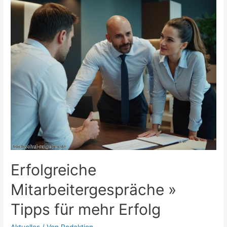
für
vernetzte
Maschinen
und
Anlagen
Erfolgreiche
Mitarbeitergespräche »
Tipps für mehr Erfolg