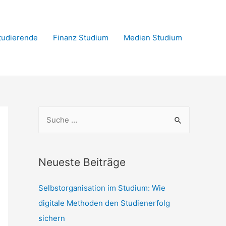
Studierende
Finanz Studium
Medien Studium
S
u
c
h
Neueste Beiträge
e
Selbstorganisation im Studium: Wie
n
digitale Methoden den Studienerfolg
n
sichern
a