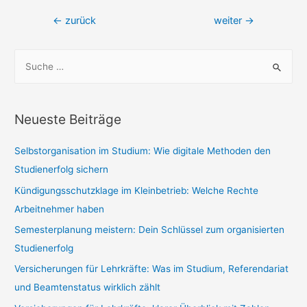
Beitragsnavigation
←
zurück
weiter
→
S
u
c
h
Neueste Beiträge
e
n
Selbstorganisation im Studium: Wie digitale Methoden den
n
Studienerfolg sichern
a
Kündigungsschutzklage im Kleinbetrieb: Welche Rechte
c
Arbeitnehmer haben
h
Semesterplanung meistern: Dein Schlüssel zum organisierten
:
Studienerfolg
Versicherungen für Lehrkräfte: Was im Studium, Referendariat
und Beamtenstatus wirklich zählt