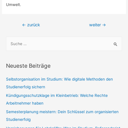
Umwelt.
Beitragsnavigation
←
zurück
weiter
→
S
u
c
h
Neueste Beiträge
e
n
Selbstorganisation im Studium: Wie digitale Methoden den
n
Studienerfolg sichern
a
Kündigungsschutzklage im Kleinbetrieb: Welche Rechte
c
Arbeitnehmer haben
h
Semesterplanung meistern: Dein Schlüssel zum organisierten
:
Studienerfolg