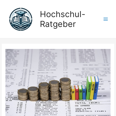
Hochschul-
Ratgeber
Main
Men