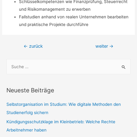
Schlüsselkompetenzen wie Finanzprüfung, Steuerrecht
und Risikomanagement zu erwerben
Fallstudien anhand von realen Unternehmen bearbeiten
und praktische Projekte durchführe
Beitragsnavigation
←
zurück
weiter
→
S
u
c
h
Neueste Beiträge
e
n
Selbstorganisation im Studium: Wie digitale Methoden den
n
Studienerfolg sichern
a
Kündigungsschutzklage im Kleinbetrieb: Welche Rechte
c
Arbeitnehmer haben
h