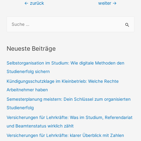
Beitragsnavigation
←
zurück
weiter
→
S
u
c
h
Neueste Beiträge
e
n
Selbstorganisation im Studium: Wie digitale Methoden den
n
Studienerfolg sichern
a
Kündigungsschutzklage im Kleinbetrieb: Welche Rechte
c
Arbeitnehmer haben
h
Semesterplanung meistern: Dein Schlüssel zum organisierten
:
Studienerfolg
Versicherungen für Lehrkräfte: Was im Studium, Referendariat
und Beamtenstatus wirklich zählt
Versicherungen für Lehrkräfte: klarer Überblick mit Zahlen