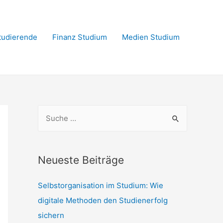
Studierende
Finanz Studium
Medien Studium
S
u
c
h
Neueste Beiträge
e
Selbstorganisation im Studium: Wie
n
digitale Methoden den Studienerfolg
n
sichern
a