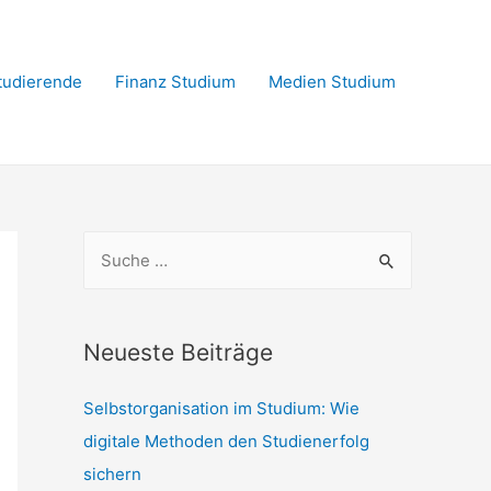
Studierende
Finanz Studium
Medien Studium
S
u
c
h
Neueste Beiträge
e
Selbstorganisation im Studium: Wie
n
digitale Methoden den Studienerfolg
n
sichern
a